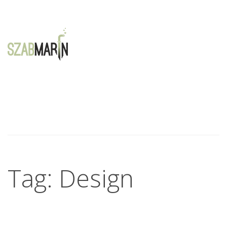
Warning
: Creating default object from empty value in
/mnt/drbd/www/kennyeyeskovacs/www.szabmarin.hu/wp-
content/themes/patti/framework/ReduxFramework/ReduxCore/inc
on line
29
Tag: Design