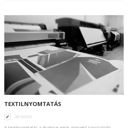
TEXTILNYOMTATÁS
2014.03.01.
A textilnyomtatás a divatipar egyik alapvető kapcsolódó